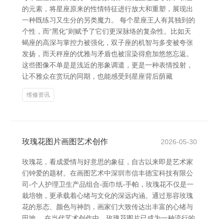
的元素，将星座原来的性情特征进行放大和重塑，展现出
一种既练习又生分的另类魔力。 每个星座王人有其独到的
个性，而“黑化”则赋予了它们更深脉络的复杂性。比如天
蝎座的高深与掌控力被强化，双子座的机智与多变被夸张
发扬，而天秤座的优雅与矛盾也被渲染得愈加悠悠忘返。
这些图像不单是是浅近的形象调遣，更是一种表情投射，
让不雅众在赏玩的同期，也能感受到星座背后荫藏
维修资讯
玫瑰花图片画图艺术创作
2026-05-30
玫瑰花，看成爱情与好意思的象征，自古以来即是艺术家
们钟爱的题材。在画图艺术中深圳市信丰德宝科技有限公
司-个人护理卫生产品组合-面巾纸-手帕，玫瑰花不仅是一
栽培物，更承载着心绪与文化的深远内涵。通过形容玫瑰
花的形态、颜色与神韵，画家们大致传达出丰富的心绪与
田地。 在当代艺术创作中，玫瑰花图片已成为一种流行的