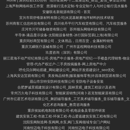
Home | 深圳石岩LED照明
纸乔星座网-十二星座运程_财运_爱情_事业运分析
上海芦秋网络科技工作室
慈溪银行流水定制-专业定制个人与对公银行流水服务
安徽联名新能源有限公司 - 首页
宜兴市荷舒惟新材料有限公司|水泥基耐磨地坪材料的技术研发
苏州商客汇信息科技有限公司
四川依丹平行汽车租赁有限公司、汽车租赁服务
庄河市川可储备物资有限公司
苏州领头网络科技有限公司
半导体-液晶显示设备-太阳能设备销售-冰行国际贸易(上海)有限公司
重庆同杉商贸有限公司，文体用品，日用百货，金属材料销售
重庆亢瞬医疗器械有限公司
广州市蓝程网络科技有限公司
玖度咨询（深圳）有限公司
丽江星海不动产经纪有限公司-房地产中介服务-房地产经纪-一手楼盘代理销售-物业
管理-代办产权过户-二手房按揭服务-网上房地产中介
呼伦贝尔网站搭建_网站建设公司_网站开发搭建设计_seo优化
上海风安达贸易有限公司
美发饰品销售|服装服饰零售|许昌珠鹊贸易有限公司
眉山市宗特安防科技有限公司 安防电子设备安装
合肥梦诚景观建筑设计有限公司_园林景观_建筑工程设计及咨询
常州万久电子科技有限公司
智能家居销售|河南卜若克智能家居有限公司
广州市亿星艺术培训有限公司_舞蹈辅导服务_工艺美术辅导服务_音乐辅导服务_文
化艺术咨询服务_教育咨询服务
重庆侯如机电制造有限公司-机电设备及零部件研发
建筑安装工程-市政工程-环保工程-舟山爱嘉建筑安装工程有限公司
沈阳泵阀制造网-泵阀网,水泵,阀门,泵阀领域专业门户网站
河南恒迈电子科技有限公司
河南恒迈电子科技有限公司