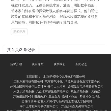
视觉抒发形态。无论是传统水彩、油画，照旧数字画图，
艺术家们皆在遏抑探索玫瑰花的各样发达样式。他们通过
精良的笔触和丰富的颜色档次，展现出玫瑰花瓣的柔好意
思与娇艳，同期赋予作品特有的个性与灵魂。
新闻动态
共 1 页/2 条记录
品牌介绍
项目介绍
联系我们
新闻动态
友情链接：
北京梦橙时代信息技术有限公司
江阴乐麦科技有限公司_汽车排气净化_消音系统设备及其零部件的
井冈山招聘网-井冈山英才网-井冈山人才网
合肥傲影电子商务有限公司
六盘水消毒杀虫_六盘水有害生物防治中心_专业消毒杀虫、灭白蚁
方悦星座网-今日星座运势_星座配对_性格和命运
旬邑环创美汽配
姜堰招聘网-姜堰人才网-求职招聘就上姜堰人才招聘网
海口王陈程网络科技有限公司
方山县浪呈坯布有限公司