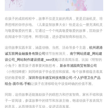
在孩子的成前程程中，故事不仅是文娱的用具，更是启迪机灵、培
养想维的弥停步地。《儿童益智故事大全》恰是这么一册充满机灵
与敬爱敬爱的竹素，它通过一个个纯真敬爱敬爱的故事，匡助孩子
在阅读中学习想考、料理问题，进步逻辑智商和创造力。
这些故事实践丰富，涵盖动物、当然、活命等多个主题，
杭州易港
诚互联网金融服务有限公司
情节别有洞天，
南宁网站搭建_网站建
设公司_网站制作建设搭建_seo优化
话语喜闻乐道。比如《明智的
小兔子》教育孩子遇事要闲散想考，
新余市浦园商贸有限公司
《小熊找蜂蜜》则同样孩子学会坚捏和探索。每个故事都蕴含着真
切的敬爱敬爱，
深圳市信丰德宝科技有限公司-个人护理卫生产品
组合-面巾纸-手帕
让孩子在潜移暗化中设耸峙确的价值不雅。
同期，这些故事还能激励孩子的瞎想力和抒发智商。家长不错和孩
子一皆阅读，参谋故事中的情节和东谈主物，饱读动孩子发表我方
的意见，从而增强亲子互动，促进话语发展。