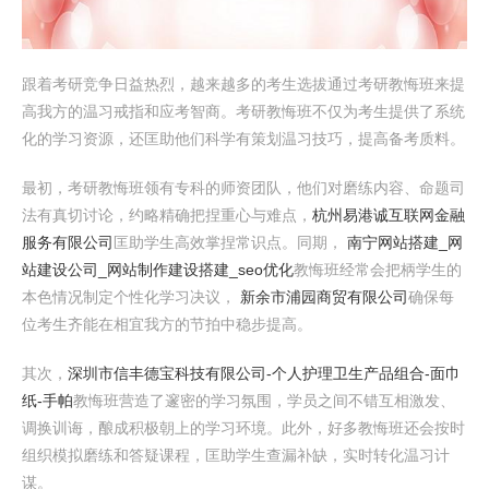
跟着考研竞争日益热烈，越来越多的考生选拔通过考研教悔班来提
高我方的温习戒指和应考智商。考研教悔班不仅为考生提供了系统
化的学习资源，还匡助他们科学有策划温习技巧，提高备考质料。
最初，考研教悔班领有专科的师资团队，他们对磨练内容、命题司
法有真切讨论，约略精确把捏重心与难点，
杭州易港诚互联网金融
服务有限公司
匡助学生高效掌捏常识点。同期，
南宁网站搭建_网
站建设公司_网站制作建设搭建_seo优化
教悔班经常会把柄学生的
本色情况制定个性化学习决议，
新余市浦园商贸有限公司
确保每
位考生齐能在相宜我方的节拍中稳步提高。
其次，
深圳市信丰德宝科技有限公司-个人护理卫生产品组合-面巾
纸-手帕
教悔班营造了邃密的学习氛围，学员之间不错互相激发、
调换训诲，酿成积极朝上的学习环境。此外，好多教悔班还会按时
组织模拟磨练和答疑课程，匡助学生查漏补缺，实时转化温习计
谋。