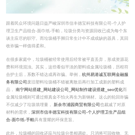
跟着民众环境问题日益严峻深圳市信丰德宝科技有限公司-个人护
理卫生产品组合-面巾纸-手帕，垃圾分类与资源回收已成为每个东
谈主应尽的职守。而垃圾桶手脚日常生计中不成或缺的器具，其回
收诈骗一样值得柔和。
在很多家庭中，垃圾桶被经常使用后经常被平直丢弃，形成资源花
费和环境混浊。其实，这些看似平淡的塑料或金属垃圾桶，历程符
合护士后，系数不错达成再诈骗。举例，
杭州易港诚互联网金融服
务有限公司
废旧塑料垃圾桶不错被离散后再行加工成新的塑料成
品，
南宁网站搭建_网站建设公司_网站制作建设搭建_seo优化
而
金属垃圾桶则可通过熔真金不怕火再生为新钢材。这么的轮回诈骗
不仅减少了垃圾填埋量，
新余市浦园商贸有限公司
也裁减了对原
材料的需求，
深圳市信丰德宝科技有限公司-个人护理卫生产品组
合-面巾纸-手帕
具有显耀的环保意旨。
此外，垃圾桶的回收还应与垃圾分类相调处。只消将可回收物、无