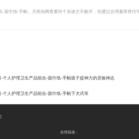
合-面巾纸-手帕，天然知网查重对个东谈主不敞开，但通过合理遴荐替代
-个人护理卫生产品组合-面巾纸-手帕孩子提神力的灵验神志
-个人护理卫生产品组合-面巾纸-手帕下犬式等
态
友情链接：